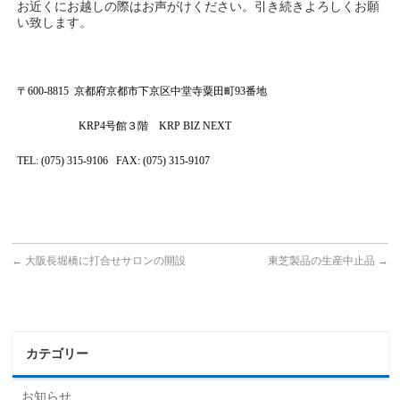
お近くにお越しの際はお声がけください。引き続きよろしくお願
い致します。
〒
600-8815
京都府京都市下京区中堂寺粟田町
93
番地
KRP4
号館３階
KRP BIZ NEXT
TEL: (075) 315-9106 FAX: (075) 315-9107
←
大阪長堀橋に打合せサロンの開設
東芝製品の生産中止品
→
カテゴリー
お知らせ